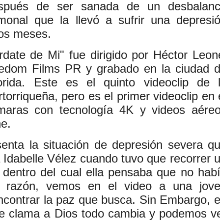
después de ser sanada de un desbalan
onal que la llevó a sufrir una depresi
ios meses.
rdate de Mi" fue dirigido por Héctor Leon
dom Films PR y grabado en la ciudad 
rida. Este es el quinto videoclip de 
torriqueña, pero es el primer videoclip en 
ámaras con tecnología 4K y videos aére
e.
senta la situación de depresión severa q
a Idabelle Vélez cuando tuvo que recorrer 
 dentro del cual ella pensaba que no hab
al razón, vemos en el video a una jov
encontrar la paz que busca. Sin Embargo, 
e clama a Dios todo cambia y podemos v