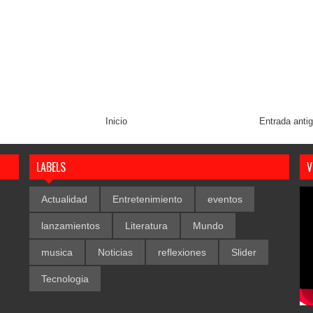
Inicio
Entrada anti
LABELS
V
Actualidad
Entretenimiento
eventos
lanzamientos
Literatura
Mundo
musica
Noticias
reflexiones
Slider
Tecnologia