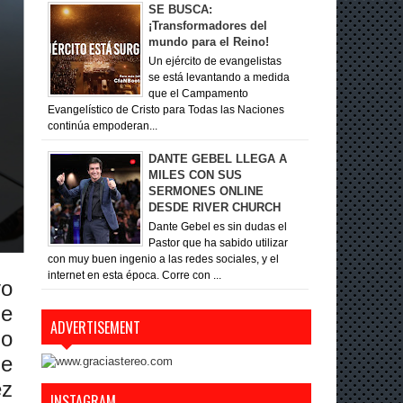
SE BUSCA:
¡Transformadores del
mundo para el Reino!
Un ejército de evangelistas
se está levantando a medida
que el Campamento
Evangelístico de Cristo para Todas las Naciones
continúa empoderan...
DANTE GEBEL LLEGA A
MILES CON SUS
SERMONES ONLINE
DESDE RIVER CHURCH
Dante Gebel es sin dudas el
Pastor que ha sabido utilizar
con muy buen ingenio a las redes sociales, y el
internet en esta época. Corre con ...
vo
ue
ADVERTISEMENT
do
ue
ez
INSTAGRAM