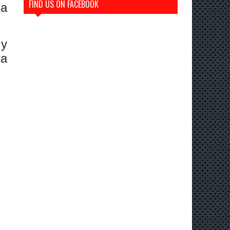
FIND US ON FACEBOOK
ma
 y
la