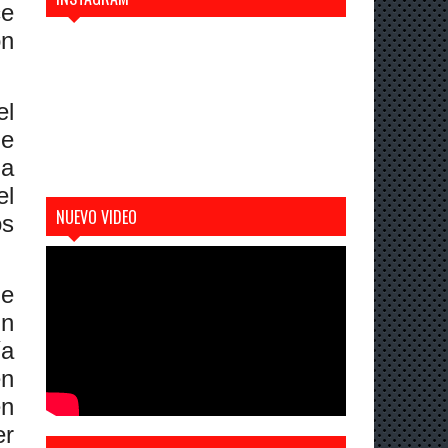
ce
ón
el
de
la
el
NUEVO VIDEO
os
ue
un
ía
en
en
er